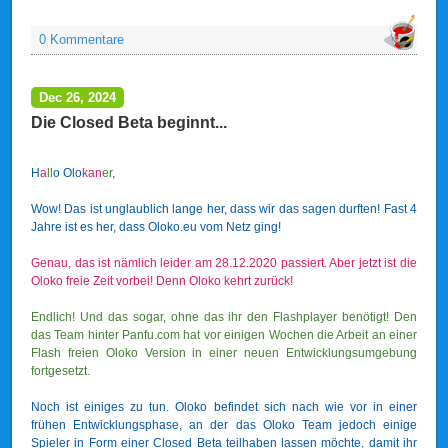
0 Kommentare
Dec 26, 2024
Die Closed Beta beginnt...
H
a
l
l
o Olo
ka
n
er
,
Wow! Das ist unglaublich lange her, dass wir das sagen durften! Fast 4
Jahre ist es her, dass Oloko.eu vom Netz ging!
Genau, das ist nämlich leider am 28.12.2020 passiert. Aber jetzt ist die
Oloko freie Zeit vorbei! Denn Oloko kehrt zurück!
Endlich! Und das sogar, ohne das ihr den Flashplayer benötigt! Den
das Team hinter Panfu.com hat vor einigen Wochen die Arbeit an einer
Flash freien Oloko Version in einer neuen Entwicklungsumgebung
fortgesetzt.
Noch ist einiges zu tun. Oloko befindet sich nach wie vor in einer
frühen Entwicklungsphase, an der das Oloko Team jedoch einige
Spieler in Form einer Closed Beta teilhaben lassen möchte, damit ihr