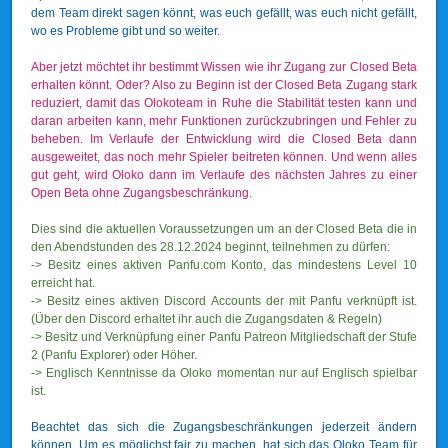
dem Team direkt sagen könnt, was euch gefällt, was euch nicht gefällt,
wo es Probleme gibt und so weiter.
Aber jetzt möchtet ihr bestimmt Wissen wie ihr Zugang zur Closed Beta
erhalten könnt. Oder? Also zu Beginn ist der Closed Beta Zugang stark
reduziert, damit das Olokoteam in Ruhe die Stabilität testen kann und
daran arbeiten kann, mehr Funktionen zurückzubringen und Fehler zu
beheben. Im Verlaufe der Entwicklung wird die Closed Beta dann
ausgeweitet, das noch mehr Spieler beitreten können. Und wenn alles
gut geht, wird Oloko dann im Verlaufe des nächsten Jahres zu einer
Open Beta ohne Zugangsbeschränkung.
Dies sind die aktuellen Voraussetzungen um an der Closed Beta die in
den Abendstunden des 28.12.2024 beginnt, teilnehmen zu dürfen:
-> Besitz eines aktiven Panfu.com Konto, das mindestens Level 10
erreicht hat.
-> Besitz eines aktiven Discord Accounts der mit Panfu verknüpft ist.
(Über den Discord erhaltet ihr auch die Zugangsdaten & Regeln)
-> Besitz und Verknüpfung einer Panfu Patreon Mitgliedschaft der Stufe
2 (Panfu Explorer) oder Höher.
-> Englisch Kenntnisse da Oloko momentan nur auf Englisch spielbar
ist.
Beachtet das sich die Zugangsbeschränkungen jederzeit ändern
können. Um es möglichst fair zu machen, hat sich das Oloko Team für