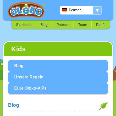
▼
Deutsch
Startseite
Blog
Patreon
Team
Panfu
Kids
Blog
Unsere Regeln
Eure Oloko-VIPs
Blog