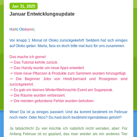
Jan 31, 2025
Januar Entwicklungsupdate
H
a
l
l
o Olo
ka
n
er
,
Vor knapp 1 Monat ist Oloko zurückgekehrt! Seitdem hat sich einiges
auf Oloko getan. Marla, fass es doch bitte mal kurz für uns zusammen.
Das mache ich gerne!
-> Das Tutorial kehrte zurück.
-> Das Handy wurde um neue Apps erweitert.
-> Viele neue Pflanzen & Produkte zum Sammeln wurden hinzugefügt.
-> Die Beginner Jobs von Heidi,bernard und Rosegreen sind
zurückgekehrt.
-> Es gab ein kleines Winter/Weihnachts Event am Sugarpeak.
->
Die Räume wurden verbessert.
-> Die meisten gefundene Fehler wurden behoben.
Wow! Da ist ja einiges passiert. Und da kommt bestimmt im Februar
noch mehr. Oder Nico? Du hast doch bestimmt irgendetwas gehört?
Ja tatsächlich! Zu viel möchte ich natürlich nicht verraten, aber: Für
Anfang Februar ist es geplant, das man wieder als ein anderes Tier