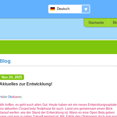
▼
Deutsch
Startseite
Bl
Blog
Nov 24, 2025
Aktuelles zur Entwicklung!
H
a
l
l
o Olo
kia
n
er
,
Wir hoffen, es geht euch allen Gut. Heute haben wir ein neues Entwicklungsupdate
zur aktuellen Closed beta Testphase für euch. Lasst uns gemeinsam einen Blick
darauf werfen, wie der Stand der Entwicklung ist, Wann es eine Open Beta geben
kann und was in naher Zukunft geplant ist. Bill, Erklär den Olokianern doch mal wa