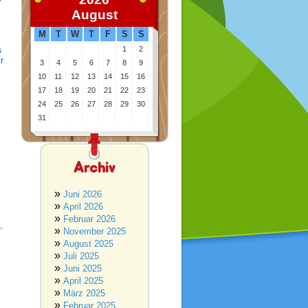
August
M
T
W
T
F
S
S
1
2
s
r
3
4
5
6
7
8
9
10
11
12
13
14
15
16
17
18
19
20
21
22
23
24
25
26
27
28
29
30
31
Archiv
Juni 2026
April 2026
Februar 2026
,
November 2025
August 2025
Juli 2025
Juni 2025
April 2025
März 2025
Februar 2025