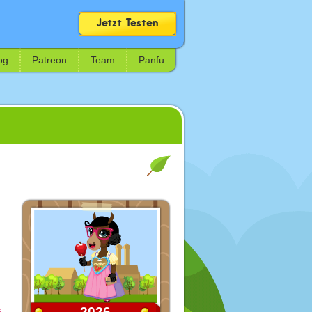
Jetzt Testen
og
Patreon
Team
Panfu
2026
s