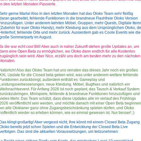
in den letzten Monaten Passierte.
Sehr gerne Marla! Also in den letzten Monaten hat das Oloko Team sehr fleißig
daran gearbeitet, fehlende Funktionen in die brandneue Flashfreie Oloko Version
hinzuzufügen. Unter anderem kehrten Möbel, Gruppen, mehr Quests, Digitale Item
(Zubehör für euer Oloko Handy), mehr Kleidung aus dem Ursprünglichen Oloko, de
Hinterhof, fehlende Orte und mehr zurück. Ausserdem gab es Coole Events wie die
große Sommerparty im August.
Ja die war echt cool Bill! Aber auch in naher Zukunft stehen große Updates an, um
dann eine Open Beta zu ermöglichen, wo Oloko dann endlich für alle Kostenlos
zugänglich sein wird. Aber Nico, erzähl uns doch am besten mehr zu den nächsten
Monaten.
Natürlich! Also das Oloko Team hat uns verraten das dieses Jahr noch ein großes
XXL Update für die Closed beta geben wird, was unter anderem weitere fehlende
Funktionen zurückbringt, außerdem enthält es: Gameplay und
Leistungsverbesserungen, neue Kleidung, Möbel, Bugfixes und natürlich ein
Weihnachtsevent. Für Anfang 2026 ist noch geplant, das Tausch & Verkauf System
zurückzubringen, Minispiele, fehlende & brandneue Funktionen hinzuzufügen und
vieles Mehr. Das Team schätzt, dass diese Updates alle im verlauf des Frühlings
2026 veröffentlicht sein werden, und möchte danach mit einer Open Beta beginnen
wo alle Olokianer ganz ohne Zugangsbeschränkung spielen dürfen, und Oloko
hoffentlich wieder so erleben können, wie es einmal gewesen ist. Nur besser! ;)
Das klingt großartig! Aber vergesst nicht, Ihre könnt mit einem Closed Beta Zugang
Oloko bereits jetzt schon Spielen und die Entwicklung der Closed Beta Live
verfolgen. Das sind die aktuellen Voraussetzungen, um teilzunehmen:
-> Besitz eines aktiven Panfu.com Konto, das mindestens Level 10 erreicht hat.