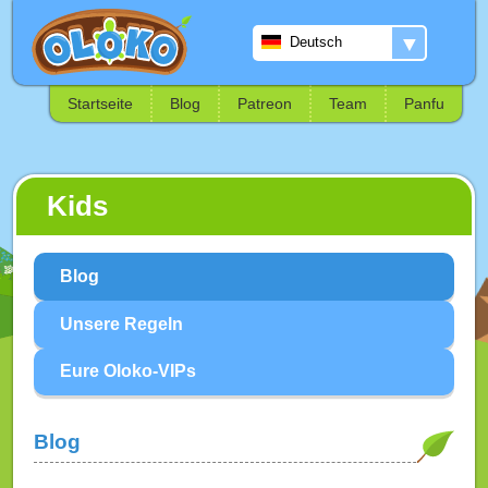
▼
Deutsch
Startseite
Blog
Patreon
Team
Panfu
Kids
Blog
Unsere Regeln
Eure Oloko-VIPs
Blog