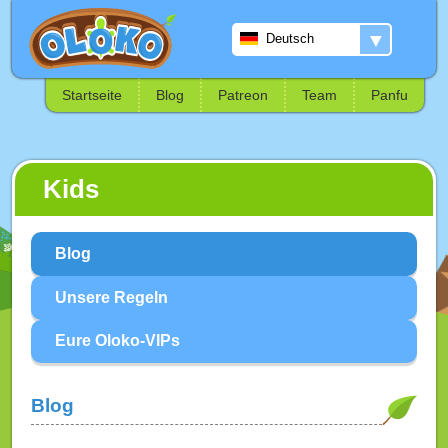
▼
Deutsch
Startseite
Blog
Patreon
Team
Panfu
Kids
Blog
Unsere Regeln
Eure Oloko-VIPs
Blog