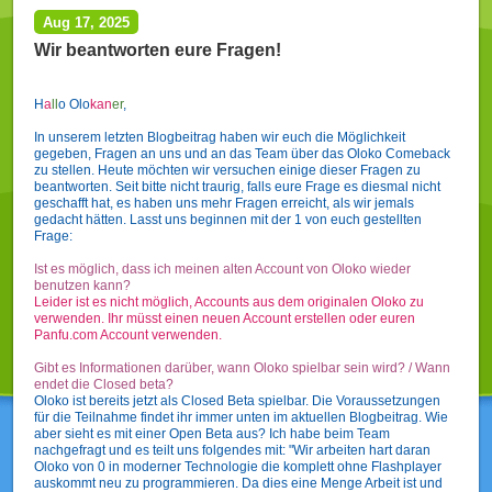
Aug 17, 2025
Wir beantworten eure Fragen!
H
a
l
l
o Olo
ka
n
er
,
In unserem letzten Blogbeitrag haben wir euch die Möglichkeit
gegeben, Fragen an uns und an das Team über das Oloko Comeback
zu stellen. Heute möchten wir versuchen einige dieser Fragen zu
beantworten. Seit bitte nicht traurig, falls eure Frage es diesmal nicht
geschafft hat, es haben uns mehr Fragen erreicht, als wir jemals
gedacht hätten. Lasst uns beginnen mit der 1 von euch gestellten
Frage:
Ist es möglich, dass ich meinen alten Account von Oloko wieder
benutzen kann?
Leider ist es nicht möglich, Accounts aus dem originalen Oloko zu
verwenden. Ihr müsst einen neuen Account erstellen oder euren
Panfu.com Account verwenden.
Gibt es Informationen darüber, wann Oloko spielbar sein wird? / Wann
endet die Closed beta?
Oloko ist bereits jetzt als Closed Beta spielbar. Die Voraussetzungen
für die Teilnahme findet ihr immer unten im aktuellen Blogbeitrag. Wie
aber sieht es mit einer Open Beta aus? Ich habe beim Team
nachgefragt und es teilt uns folgendes mit: "Wir arbeiten hart daran
Oloko von 0 in moderner Technologie die komplett ohne Flashplayer
auskommt neu zu programmieren. Da dies eine Menge Arbeit ist und