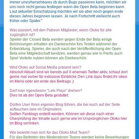
immer unvorhersehbares zb durch Bugs passieren kann, möchten wir
uns noch nicht genau festlegen wann die Open Beta beginnen kann.
Laut aktueller Einschätzung möchten wir sie aber noch gegen ende
dieses Jahres beginnen lassen. Je nach Fortschritt vielleicht auch
früher oder Später."
Was passiert, mit den Patreon Mitglieder, wenn Oloko für alle
zugänglich ist?
Spieler der Closed Beta werden gegen Ende der Beta einige
Belohnungen erhalten als Dankeschön fürs Testen während der
Entwicklung. Spieler, die auch nach der Veröffentlichung der Open
Beta eine Mitgliedschaft besitzen, werden genau wie in Panfu auch
Spiel Vorteile nutzen können als Dankeschön.
Wird Oloko auf Social Media präsent sein?
Absolut! Aktuell sind wir bereits auf X ehemals Twitter aktiv, schaut dort
gerne mal vorbei für exklusive Einblicke Den Link dazu findet ihr oben
im Menü oder am ende des Beitrags ;)
Darf man irgendwann "Lets Plays" drehen?
Dies ist ab der Open Beta gestattet.
Dürfen User Ihren eigenen Blog führen, die bei euch auf der Seite
auftauchen (wie im Originalen)
Sollten Fanblogs erstellt werden, Können wir diese nach einer
Überprüfung der Inhalte auch gerne wie im Ursprünglichen Oloko hier
im Blog verlinken.
Wie bewirbt man sich für das Oloko Mod Team?
Für das Beitreten des Moderatoren Teams werden keine Bewerbungen