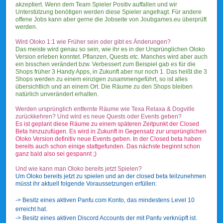
akzeptiert. Wenn dem Team Spieler Positiv auffallen und wir
Unterstützung benötigen werden diese Spieler angefragt. Für andere
offene Jobs kann aber gerne die Jobseite von Joubgames.eu überprüft
werden.
Wird Oloko 1:1 wie Früher sein oder gibt es Änderungen?
Das meiste wird genau so sein, wie ihr es in der Ursprünglichen Oloko
Version erleben konntet. Pflanzen, Quests etc. Manches wird aber auch
ein bisschen verändert bzw. Verbessert zum Beispiel gab es für die
Shops früher 3 Handy Apps, in Zukunft aber nur noch 1. Das heißt die 3
Shops werden zu einem einzigen zusammengeführt, so ist alles
übersichtlich und an einem Ort. Die Räume zu den Shops bleiben
natürlich unverändert erhalten.
Werden ursprünglich entfernte Räume wie Texa Relaxa & Dogville
zurückkehren? Und wird es neue Quests oder Events geben?
Es ist geplant diese Räume zu einem späteren Zeitpunkt der Closed
Beta hinzuzufügen. Es wird in Zukunft in Gegensatz zur ursprünglichen
Oloko Version definitiv neue Events geben. In der Closed beta haben
bereits auch schon einige stattgefunden. Das nächste beginnt schon
ganz bald also sei gespannt ;)
Und wie kann man Oloko bereits jetzt Spielen?
Um Oloko bereits jetzt zu spielen und an der closed beta teilzunehmen
müsst ihr aktuell folgende Voraussetzungen erfüllen:
-> Besitz eines aktiven Panfu.com Konto, das mindestens Level 10
erreicht hat.
-> Besitz eines aktiven Discord Accounts der mit Panfu verknüpft ist.